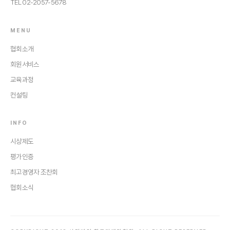
TEL 02-2057-5678
MENU
협회소개
회원서비스
교육과정
컨설팅
INFO
시상제도
평가인증
최고경영자 조찬회
협회소식